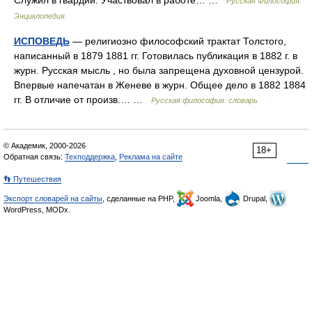
Служил в гвардии. Участвовал в работе… …
Русская Философия.
Энциклопедия
ИСПОВЕДЬ
— религиозно философский трактат Толстого,
написанный в 1879 1881 гг. Готовилась публикация в 1882 г. в
журн. Русская мысль , но была запрещена духовной цензурой.
Впервые напечатан в Женеве в журн. Общее дело в 1882 1884
гг. В отличие от произв.… …
Русская философия: словарь
© Академик, 2000-2026
18+
Обратная связь:
Техподдержка
,
Реклама на сайте
👣 Путешествия
Экспорт словарей на сайты
, сделанные на PHP,
Joomla,
Drupal,
WordPress, MODx.