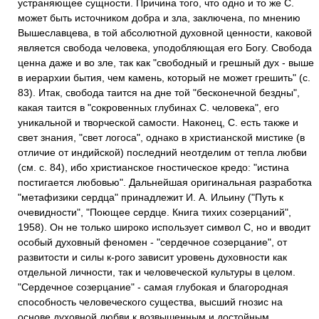
устраняющее сущности. Причина того, что одно и то же С.
может быть источником добра и зла, заключена, по мнению
Вышеславцева, в той абсолютной духовной ценности, каковой
является свобода человека, уподобляющая его Богу. Свобода
ценна даже и во зле, так как "свободный и грешный дух - выше
в иерархии бытия, чем камень, который не может грешить" (с.
83). Итак, свобода таится на дне той "бесконечной бездны",
какая таится в "сокровенных глубинах С. человека", его
уникальной и творческой самости. Наконец, С. есть также и
свет знания, "свет логоса", однако в христианской мистике (в
отличие от индийской) последний неотделим от тепла любви
(см. с. 84), ибо христианское гностическое кредо: "истина
постигается любовью". Дальнейшая оригинальная разработка
"метафизики сердца" принадлежит И. А. Ильину ("Путь к
очевидности", "Поющее сердце. Книга тихих созерцаний",
1958). Он не только широко использует символ С, но и вводит
особый духовный феномен - "сердечное созерцание", от
развитости и силы к-рого зависит уровень духовности как
отдельной личности, так и человеческой культуры в целом.
"Сердечное созерцание" - самая глубокая и благородная
способность человеческого существа, высший гнозис на
основе духовной любви к возвышенным и достойным