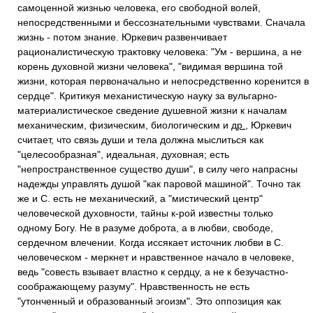
самоценной жизнью человека, его свободной волей,
непосредственными и бессознательными чувствами. Сначала
жизнь - потом знание. Юркевич развенчивает
рационалистическую трактовку человека: "Ум - вершина, а не
корень духовной жизни человека", "видимая вершина той
жизни, которая первоначально и непосредственно коренится в
сердце". Критикуя механистическую науку за вульгарно-
материалистическое сведение душевной жизни к началам
механическим, физическим, биологическим и
др.
, Юркевич
считает, что связь души и тела должна мыслиться как
"целесообразная", идеальная, духовная; есть
"непространственное существо души", в силу чего напрасны
надежды управлять душой "как паровой машиной". Точно так
же и С. есть не механический, а "мистический центр"
человеческой духовности, тайны к-рой известны только
одному Богу. Не в разуме доброта, а в любви, свободе,
сердечном влечении. Когда иссякает источник любви в С.
человеческом - меркнет и нравственное начало в человеке,
ведь "совесть взывает властно к сердцу, а не к безучастно-
соображающему разуму". Нравственность не есть
"утонченный и образованный эгоизм". Это оппозиция как