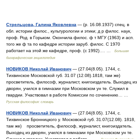
Стрельцова, Галина Яковлевна
— (р. 16.08.1937) спец. в
обл. истории филос., культурологии и этики; д р филос. наук,
проф. Род. в Горьком. Окончила филос. ф т МГУ (1963) и асп.
того же ф та по кафедре истории заруб. филос. С 1970
работает на этой же кафедре, проф. (с 1992).… …
Большая
биографическая энциклопедия
НОВИКОВ Николай Иванович
— (27.04(8.05). 1744, с.
Тихвинское Московской губ. 31.07 (12.08).1818, там же)
просветитель, философ, журналист, книгоиздатель. Выходец из
дворян, учился в гимназии при Московском ун те. Служил в
гвардии. Участвовал в работе Комиссии по сочинению… …
Русская философия: словарь
НОВИКОВ Николай Иванович
— (27.04(8.05). 1744, с.
Тихвинское Бронницкого у. Московской губ. 31.07(12.08). 1818,
там же) просветитель, философ, журналист, книгоиздатель.
Выходец из дворян, учился в гимназии при Московском ун те.