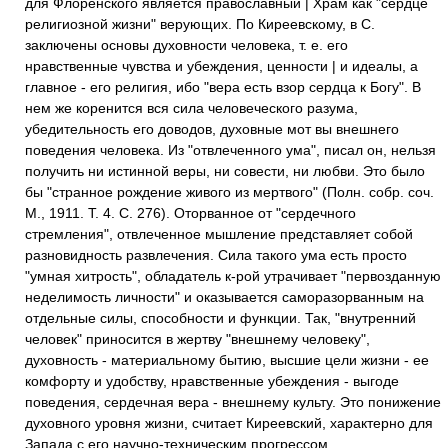
для Флоренского является православный | Храм как "сердце
религиозной жизни" верующих. По Киреевскому, в С.
заключены основы духовности человека, т. е. его
нравственные чувства и убеждения, ценности | и идеалы, а
главное - его религия, ибо "вера есть взор сердца к Богу". В
нем же коренится вся сила человеческого разума,
убедительность его доводов, духовные мот вы внешнего
поведения человека. Из "отвлеченного ума", писал он, нельзя
получить ни истинной веры, ни совести, ни любви. Это было
бы "странное рождение живого из мертвого" (Полн. собр. соч.
М., 1911. Т. 4. С. 276). Оторванное от "сердечного
стремления", отвлеченное мышление представляет собой
разновидность развлечения. Сила такого ума есть просто
"умная хитрость", обладатель к-рой утрачивает "первозданную
неделимость личности" и оказывается саморазорванным на
отдельные силы, способности и функции. Так, "внутренний
человек" приносится в жертву "внешнему человеку",
духовность - материальному бытию, высшие цели жизни - ее
комфорту и удобству, нравственные убеждения - выгоде
поведения, сердечная вера - внешнему культу. Это понижение
духовного уровня жизни, считает Киреевский, характерно для
Запада с его научно-техническим прогрессом,