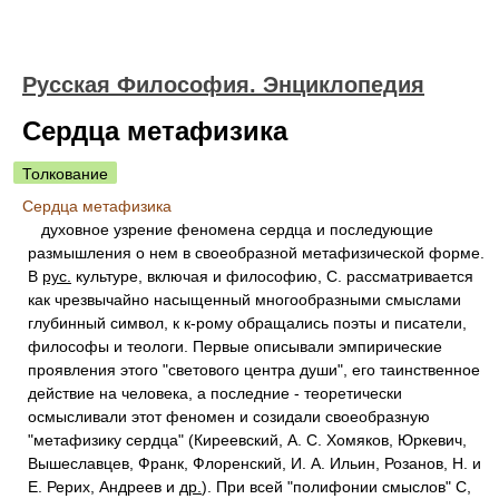
Русская Философия. Энциклопедия
Сердца метафизика
Толкование
Сердца метафизика
духовное узрение феномена сердца и последующие
размышления о нем в своеобразной метафизической форме.
В
рус.
культуре, включая и философию, С. рассматривается
как чрезвычайно насыщенный многообразными смыслами
глубинный символ, к к-рому обращались поэты и писатели,
философы и теологи. Первые описывали эмпирические
проявления этого "светового центра души", его таинственное
действие на человека, а последние - теоретически
осмысливали этот феномен и созидали своеобразную
"метафизику сердца" (Киреевский, А. С. Хомяков, Юркевич,
Вышеславцев, Франк, Флоренский, И. А. Ильин, Розанов, Н. и
Е. Рерих, Андреев и
др.
). При всей "полифонии смыслов" С,