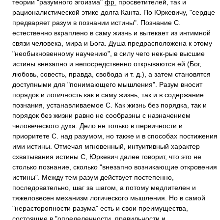
теории "разумного эгоизма"
фр.
просветителей, так и
рационалистической этике долга Канта. По Юркевичу, "сердце
предваряет разум в познании истины". Познание С.
естественно вкраплено в саму жизнь и вытекает из интимной
связи человека, мира и Бога. Душа предрасположена к этому
"необыкновенному научению", в силу чего нек-рые высшие
истины внезапно и непосредственно открываются ей (Бог,
любовь, совесть, правда, свобода и т. д.), а затем становятся
доступными для "понимающего мышления". Разум вносит
порядок и логичность как в саму жизнь, так и в содержание
познания, устанавливаемое С. Как жизнь без порядка, так и
порядок без жизни равно не сообразны с назначением
человеческого духа. Дело не только в первичности и
приоритете С. над разумом, но также и в способах постижения
ими истины. Отмечая мгновенный, интуитивный характер
схватывания истины С, Юркевич далее говорит, что это не
столько познание, сколько "внезапно возникающие откровения
истины". Между тем разум действует постепенно,
последовательно, шаг за шагом, а потому медлителен и
тяжеловесен механизм логического мышления. Но в самой
"нерасторопности разума" есть и свои преимущества,
состоящие в "определенности, правильности и