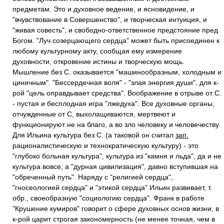
предметам. Это и духовное ведение, и ясновидение, и
"вчувствование в Совершенство", и творческая интуиция, и
"живая совесть", и свободно-ответственное предстояние пред
Богом. "Луч созерцающего сердца" может быть присоединен к
любому культурному акту, сообщая ему измерение
духовности, откровение истины и творческую мощь.
Мышление без С. оказывается "машинообразным, холодным и
циничным". "Бессердечная воля" - "злая энергия души", для к-
рой "цель оправдывает средства". Воображение в отрыве от С.
- пустая и бесплодная игра "лжедуха". Все духовные органы,
отчужденные от С, выхолащиваются, мертвеют и
функционируют не на благо, а во зло человеку и человечеству.
Для Ильина культура без С. (а таковой он считал
зап.
рационалистическую и технократическую культуру) - это
"глубоко больная культура", культура из "камня и льда", да и не
культура вовсе, а "дурная цивилизация", давно вступившая на
"обреченный путь". Наряду с "религией сердца",
"гносеологией сердца" и "этикой сердца" Ильин развивает, т.
обр., своеобразную "социологию сердца". Франк в работе
"Крушение кумиров" говорит о сфере духовных основ жизни, в
к-рой царит строгая закономерность (не менее точная, чем в