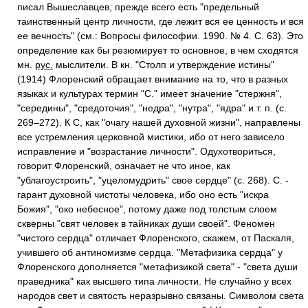
писал Вышеславцев, прежде всего есть "предельный
таинственный центр личности, где лежит вся ее ценность и вся
ее вечность" (см.: Вопросы философии. 1990. № 4. С. 63). Это
определение как бы резюмирует то основное, в чем сходятся
мн.
рус.
мыслители. В кн. "Столп и утверждение истины"
(1914) Флоренский обращает внимание на то, что в разных
языках и культурах термин "С." имеет значение "стержня",
"середины", "средоточия", "недра", "нутра", "ядра" и т. п. (с.
269–272). К С, как "очагу нашей духовной жизни", направлены
все устремления церковной мистики, ибо от него зависело
исправление и "возрастание личности". Одухотвориться,
говорит Флоренский, означает не что иное, как
"ублагоустроить", "уцеломудрить" свое сердце" (с. 268). С. -
гарант духовной чистоты человека, ибо оно есть "искра
Божия", "око небесное", потому даже под толстым слоем
скверны "свят человек в тайниках души своей". Феномен
"чистого сердца" отличает Флоренского, скажем, от Паскаля,
учившего об антиномизме сердца. "Метафизика сердца" у
Флоренского дополняется "метафизикой света" - "света души
праведника" как высшего типа личности. Не случайно у всех
народов свет и святость неразрывно связаны. Символом света