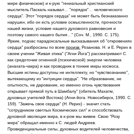
мире физическом) и к-рую "гениальный христианский
мыслитель Паскаль называл… "порядок"… человеческого
сердца". Этот "порядок сердца" не может быть безнаказанно
нарушен, ибо он есть условие осмысленности, прочности
нашей жизни, условие нашего духовного равновесия и
поэтому самого нашего бытия…" (Соч. М., 1990. С. 175).
Яркие, подчас парадоксальные высказывания об "откровениях
сердца" разбросаны по всем
произв.
Розанова. Н. и Е. Рерих в
своем учении "Живая этика" ("Агни Йога") рассматривают С.
как средоточие огненной (психической) энергии человека
(анахата-чакра) и как проводник в тонкие миры космоса.
Высшие истины доступны не интеллекту, но "чувствознанию",
вытекающему из "интуиции сердца". "Не образование, не
опытность, не дарование, но именно огонь чувствования
открывает прямой путь в Шамбалу" (обитель Махатм,
духовных учителей Востока) (Агни-йога. Новосибирск, 1990. С.
159). "Зажечь свое сердце" (Н. Рерих) - значит стать
"сотрудником светлых Космических сил" и способствовать
духовной эволюции мира, в к-ром мы живем. Свою "Розу
мира" обращал именно к С. людей Андреев.
Провиденциальные силы, духовных водителей человечества,