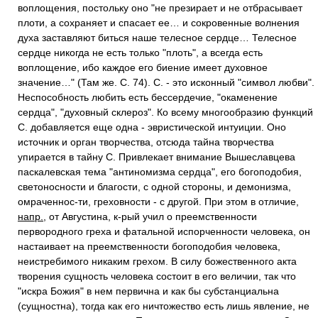
воплощения, постольку оно "не презирает и не отбрасывает
плоти, а сохраняет и спасает ее… и сокровенные волнения
духа заставляют биться наше телесное сердце… Телесное
сердце никогда не есть только "плоть", а всегда есть
воплощение, ибо каждое его биение имеет духовное
значение…" (Там же. С. 74). С. - это исконный "символ любви".
Неспособность любить есть бессердечие, "окаменение
сердца", "духовный склероз". Ко всему многообразию функций
С. добавляется еще одна - эвристической интуиции. Оно
источник и орган творчества, отсюда тайна творчества
упирается в тайну С. Привлекает внимание Вышеславцева
паскалевская тема "антиномизма сердца", его богоподобия,
светоносности и благости, с одной стороны, и демонизма,
омраченнос-ти, греховности - с другой. При этом в отличие,
напр.
, от Августина, к-рый учил о преемственности
первородного греха и фатальной испорченности человека, он
настаивает на преемственности богоподобия человека,
неистребимого никаким грехом. В силу божественного акта
творения сущность человека состоит в его величии, так что
"искра Божия" в нем первична и как бы субстанциальна
(сущностна), тогда как его ничтожество есть лишь явление, не