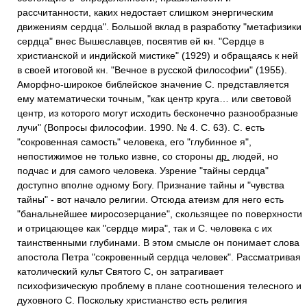
рассчитанности, каких недостает слишком энергическим
движениям сердца". Большой вклад в разработку "метафизики
сердца" внес Вышеславцев, посвятив ей кн. "Сердце в
христианской и индийской мистике" (1929) и обращаясь к ней
в своей итоговой кн. "Вечное в русской философии" (1955).
Аморфно-широкое библейское значение С. представляется
ему математически точным, "как центр круга… или световой
центр, из которого могут исходить бесконечно разнообразные
лучи" (Вопросы философии. 1990. № 4. С. 63). С. есть
"сокровенная самость" человека, его "глубинное я",
непостижимое не только извне, со стороны
др.
людей, но
подчас и для самого человека. Узрение "тайны сердца"
доступно вполне одному Богу. Признание тайны и "чувства
тайны" - вот начало религии. Отсюда атеизм для него есть
"банальнейшее миросозерцание", скользящее по поверхности
и отрицающее как "сердце мира", так и С. человека с их
таинственными глубинами. В этом смысле он понимает слова
апостола Петра "сокровенный сердца человек". Рассматривая
католический культ Святого С, он затрагивает
психофизическую проблему в плане соотношения телесного и
духовного С. Поскольку христианство есть религия