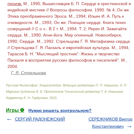
произв.
М., 1990; Вышеславцев Б. П. Сердце в христианской и
индийской мистике // Вопросы философии. 1990. № 4; Он же.
Этика преображенного Эроса. М., 1994; Ильин И. А. Путь к
очевидности. М., 1993; Он же. Поющее сердце. Книга тихих
созерцаний // С о ч.: В 2 т. М., 1994. Т. 2; Рерих И. Зажигайте
сердца. М., 1990; Агни-йога: Мир огненный. Новосибирск,
1990; Сердце. М., 1992. Стрельцова Г. Я. Метафизика сердца
// Стрельцова Г. Я. Паскаль и европейская культура. М., 1994;
Тарасов Б. Н. "Мыслящий тростник": Жизнь и творчество
Паскаля в восприятии русских философов и писателей". М.,
2004.
Г. Я. Стрельцова
Русская Философия. Энциклопедия
.
Ведущие редакторы П. П. Апрышко, А. П.
Маринин Художник Б. Б. Протопопов Технический редактор Т. А. Новикова
Корректор Е. Н. Горбунова
.
2015
.
Игры ⚽
Нужно решить контрольную?
СЕРГИЙ РАДОНЕЖСКИЙ
СЕРЕЖНИКОВ Виктор
Константинович