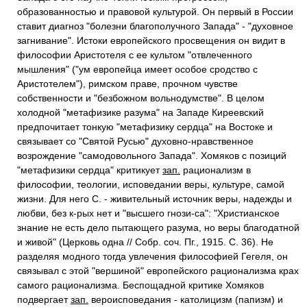
образованностью и правовой культурой. Он первый в России
ставит диагноз "болезни благополучного Запада" - "духовное
загнивание". Истоки европейского просвещения он видит в
философии Аристотеля с ее культом "отвлеченного
мышления" ("ум европейца имеет особое сродство с
Аристотелем"), римском праве, прочном чувстве
собственности и "безбожном вольнодумстве". В целом
холодной "метафизике разума" на Западе Киреевский
предпочитает тонкую "метафизику сердца" на Востоке и
связывает со "Святой Русью" духовно-нравственное
возрождение "самодовольного Запада". Хомяков с позиций
"метафизики сердца" критикует
зап.
рационализм в
философии, теологии, исповедании веры, культуре, самой
жизни. Для него С. - живительный источник веры, надежды и
любви, без к-рых нет и "высшего гнози-са": "Христианское
знание не есть дело пытающего разума, но веры благодатной
и живой" (Церковь одна // Собр. соч. Пг., 1915. С. 36). Не
разделяя модного тогда увлечения философией Гегеля, он
связывал с этой "вершиной" европейского рационализма крах
самого рационализма. Беспощадной критике Хомяков
подвергает
зап.
вероисповедания - католицизм (папизм) и