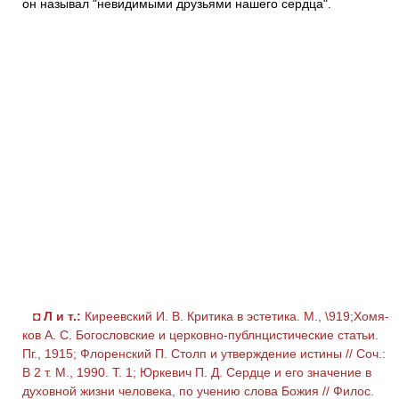
он называл "невидимыми друзьями нашего сердца".
◘
Л и т.:
Киреевский И. В. Критика в эстетика. М., \919;Хомя-
ков А. С. Богословские и церковно-публнцистические статьи.
Пг., 1915; Флоренский П. Столп и утверждение истины // Соч.:
В 2 т. М., 1990. Т. 1; Юркевич П. Д. Сердце и его значение в
духовной жизни человека, по учению слова Божия // Филос.