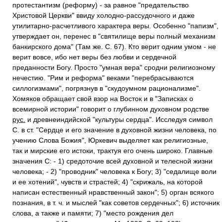
протестантизм (реформу) - за равное "предательство
Христовой Церкви" ввиду холодно-рассудочного и даже
утилитарно-расчетливого характера веры. Особенно "папизм",
утверждает он, перенес в "святилище веры полный механизм
банкирского дома" (Там же. С. 67). Кто верит одним умом - не
верит вовсе, ибо нет веры без любви и сердечной
преданности Богу. Просто "умная вера" сродни религиозному
нечестию. "Рим и реформа" веками "перебрасываются
силлогизмами", погрязнув в "скудоумном рационализме".
Хомяков обращает свой взор на Восток и в "Записках о
всемирной истории" говорит о глубинном духовном родстве
рус.
и древнеиндийской "культуры сердца". Исследуя символ
С. в ст. "Сердце и его значение в духовной жизни человека, по
учению Слова Божия", Юркевич выделяет как религиозные,
так и мирские его истоки, трактуя его очень широко. Главные
значения С: - 1) средоточие всей духовной и телесной жизни
человека; - 2) "проводник" человека к Богу; 3) "седалище воли
и ее хотений", чувств и страстей; 4) "скрижаль, на которой
написан естественный нравственный закон"; 5) орган всякого
познания, в т. ч. и мыслей "как советов сердечных"; 6) источник
слова, а также и памяти; 7) "место рождения дел